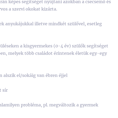
orán képes segítséget nyújtani azokban a csecsemő és
os a szervi okokat kizárta.
 anyukájukkal illetve mindkét szülővel, esetleg
üléseken a kisgyermekes (0-4 év) szülők segítséget
en, melyek több családot érintenek életük egy-egy
 alszik el/sokáig van ébren éjjel
 sír
valamilyen probléma, pl. megváltozik a gyermek