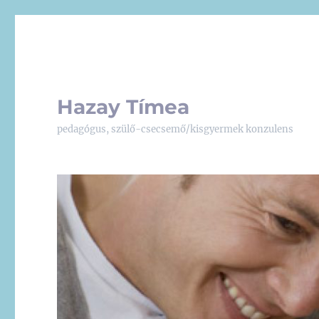
Hazay Tímea
pedagógus, szülő-csecsemő/kisgyermek konzulens