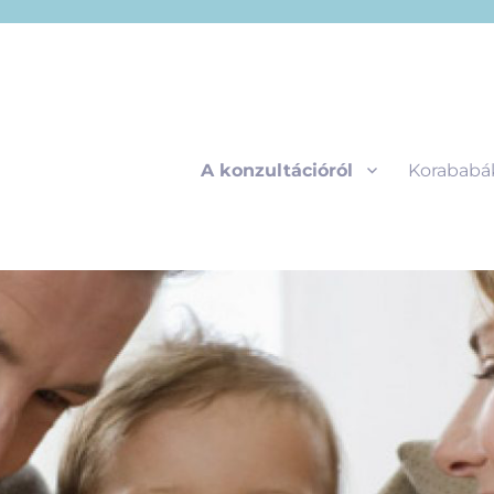
A konzultációról
Korababá