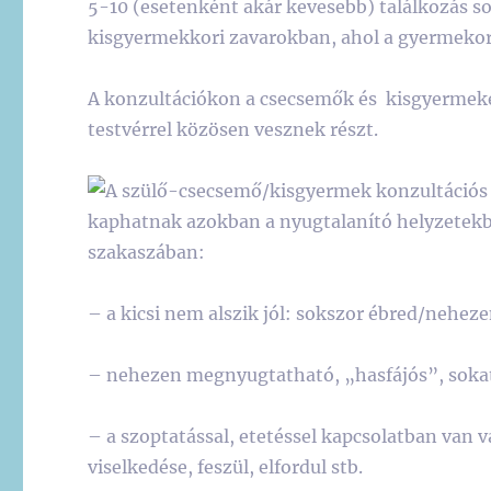
5-10 (esetenként akár kevesebb) találkozás s
kisgyermekkori zavarokban, ahol a gyermekorv
A konzultációkon a csecsemők és kisgyermekek
testvérrel közösen vesznek részt.
A szülő-csecsemő/kisgyermek konzultációs 
kaphatnak azokban a nyugtalanító helyzetekb
szakaszában:
– a kicsi nem alszik jól: sokszor ébred/nehezen
– nehezen megnyugtatható, „hasfájós”, sokat
– a szoptatással, etetéssel kapcsolatban van 
viselkedése, feszül, elfordul stb.