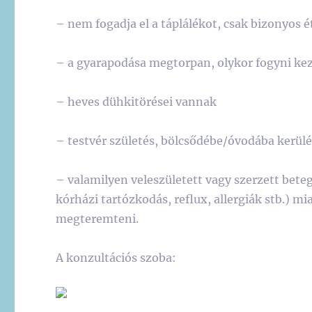
– nem fogadja el a táplálékot, csak bizonyos é
– a gyarapodása megtorpan, olykor fogyni ke
– heves dühkitörései vannak
– testvér születés, bölcsődébe/óvodába kerülé
– valamilyen veleszületett vagy szerzett bete
kórházi tartózkodás, reflux, allergiák stb.) 
megteremteni.
A konzultációs szoba: