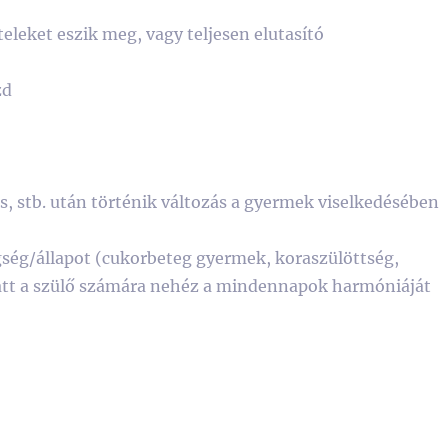
teleket eszik meg, vagy teljesen elutasító
zd
s, stb. után történik változás a gyermek viselkedésében
gség/állapot (cukorbeteg gyermek, koraszülöttség,
miatt a szülő számára nehéz a mindennapok harmóniáját