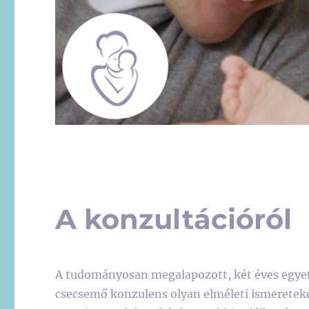
A konzultációról
A tudományosan megalapozott, két éves egyet
csecsemő konzulens olyan elméleti ismereteket