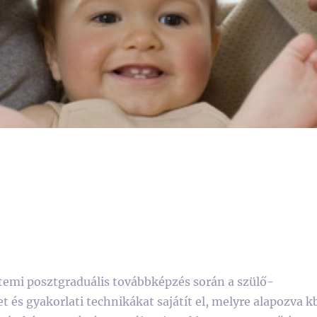
emi posztgraduális továbbképzés során a szülő-
 és gyakorlati technikákat sajátít el, melyre alapozva k