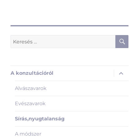
KER
Keresés
a
következő
kifejezésre:
almenü
A konzultációról
szétnyit
Alvászavarok
Evészavarok
Sírás,nyugtalanság
A módszer