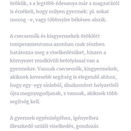
öröklik, s a legtöbb édesanya már a magzatáról
is érzékeli, hogy milyen gyermek: pl. sokat
mozog -e, vagy többnyire békésen alszik.
A csecsemők és kisgyermekek öröklött
temperamentuma azonban csak részben
határozza meg a viselkedésüket, hiszen a
környezet rendkívüli befolyással van a
gyermekre. Vannak csecsemők, kisgyermekek,
akiknek kevesebb segítség is elegendő ahhoz,
hogy egy-egy sírásból, diszkomfort helyzetből
újra megnyugodjanak, s vannak, akiknek több
segítség kell.
A gyermek egyéniségéhez, igényeihez
illeszkedő szülői viselkedés, gondozás