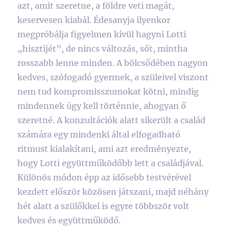
azt, amit szeretne, a földre veti magát,
keservesen kiabál. Édesanyja ilyenkor
megpróbálja figyelmen kívül hagyni Lotti
„hisztijét”, de nincs változás, sőt, mintha
rosszabb lenne minden. A bölcsődében nagyon
kedves, szófogadó gyermek, a szüleivel viszont
nem tud kompromisszumokat kötni, mindig
mindennek úgy kell történnie, ahogyan ő
szeretné. A konzultációk alatt sikerült a család
számára egy mindenki által elfogadható
ritmust kialakítani, ami azt eredményezte,
hogy Lotti együttműködőbb lett a családjával.
Különös módon épp az idősebb testvérével
kezdett először közösen játszani, majd néhány
hét alatt a szülőkkel is egyre többször volt
kedves és együttműködő.