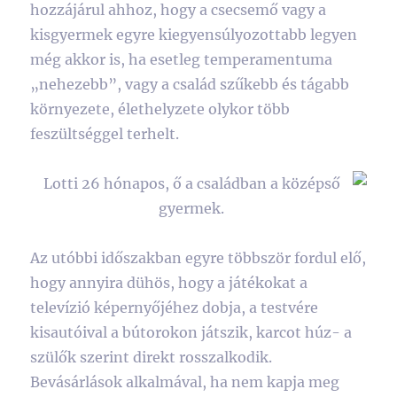
hozzájárul ahhoz, hogy a csecsemő vagy a
kisgyermek egyre kiegyensúlyozottabb legyen
még akkor is, ha esetleg temperamentuma
„nehezebb”, vagy a család szűkebb és tágabb
környezete, élethelyzete olykor több
feszültséggel terhelt.
Lotti 26 hónapos, ő a családban a középső
gyermek.
Az utóbbi időszakban egyre többször fordul elő,
hogy annyira dühös, hogy a játékokat a
televízió képernyőjéhez dobja, a testvére
kisautóival a bútorokon játszik, karcot húz- a
szülők szerint direkt rosszalkodik.
Bevásárlások alkalmával, ha nem kapja meg